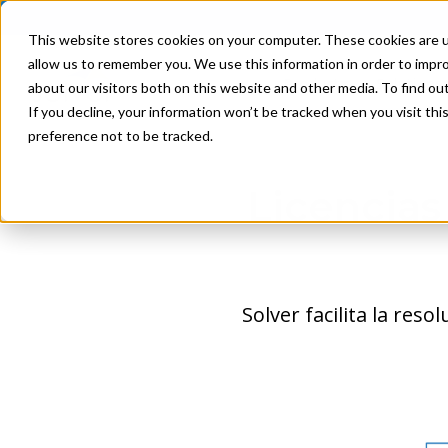
This website stores cookies on your computer. These cookies are u
allow us to remember you. We use this information in order to impr
Product
Solutions
about our visitors both on this website and other media. To find ou
If you decline, your information won’t be tracked when you visit th
preference not to be tracked.
Licencias
Solver facilita la reso