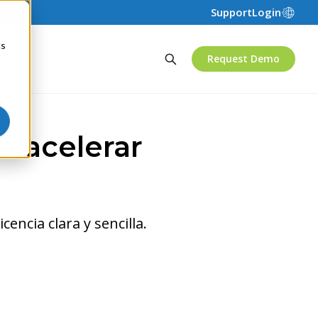
Support
Login
cs
Request Demo
a acelerar
cencia clara y sencilla.