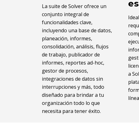
es
La suite de Solver ofrece un
conjunto integral de
Idea
funcionalidades clave,
requ
incluyendo una base de datos,
comp
planeación, informes,
ejec
consolidación, análisis, flujos
info
de trabajo, publicador de
gest
informes, reportes ad-hoc,
lice
gestor de procesos,
a So
integraciones de datos sin
plat
interrupciones y más, todo
form
diseñado para brindar a tu
línea
organización todo lo que
necesita para tener éxito.