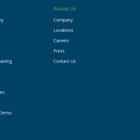
About Us
ry
Company
Locations
Careers
Press
aining
Contact Us
ies
t Demo