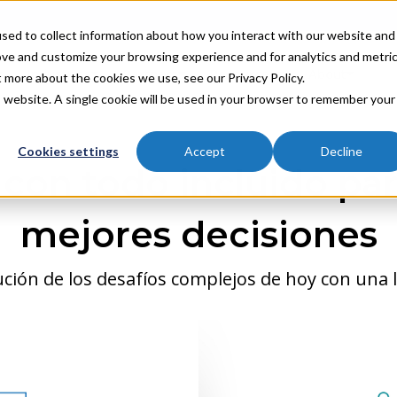
sed to collect information about how you interact with our website and
ove and customize your browsing experience and for analytics and metri
Industries
Partners
Resources
About
t more about the cookies we use, see our Privacy Policy.
is website. A single cookie will be used in your browser to remember your
Cookies settings
Accept
Decline
 con todo incluido par
mejores decisiones
lución de los desafíos complejos de hoy con una li