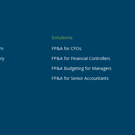
Solutions
am
FP&A for CFOs
ory
FP&A for Financial Controllers
FP&A Budgeting for Managers
FP&A for Senior Accountants