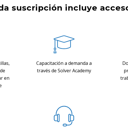
da suscripción incluye acceso
llas,
Capacitación a demanda a
Do
 de
través de Solver Academy
p
ar en
tra
e