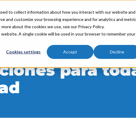
sed to collect information about how you interact with our website and
ove and customize your browsing experience and for analytics and metri
Industrias
Socios
Recursos
Acerca de
t more about the cookies we use, see our Privacy Policy.
is website. A single cookie will be used in your browser to remember your
Cookies settings
Accept
Decline
ciones para toda
dad