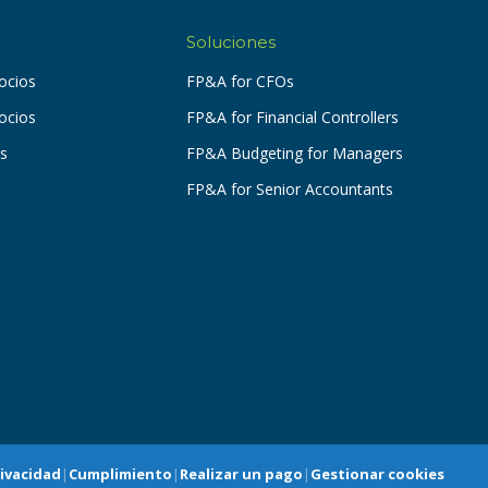
Soluciones
ocios
FP&A for CFOs
socios
FP&A for Financial Controllers
os
FP&A Budgeting for Managers
FP&A for Senior Accountants
rivacidad
|
Cumplimiento
|
Realizar un pago
|
Gestionar cookies