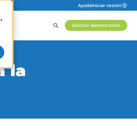
Ayuda
Iniciar sesión
cs
Solicitar demostración
 la