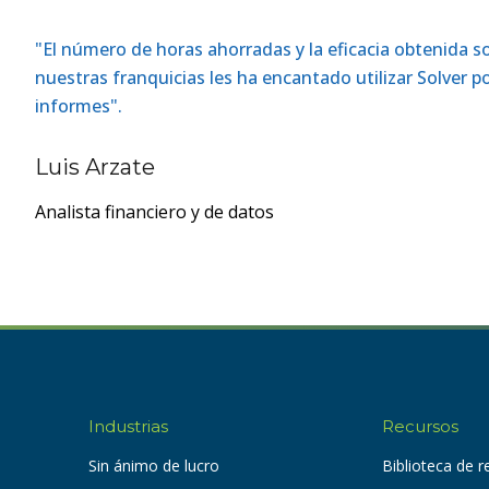
"El número de horas ahorradas y la eficacia obtenida
nuestras franquicias les ha encantado utilizar Solver po
informes".
Luis Arzate
Analista financiero y de datos
Industrias
Recursos
Sin ánimo de lucro
Biblioteca de 