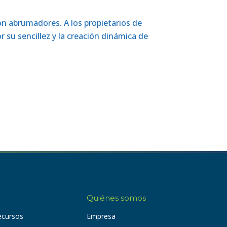
 son abrumadores.
A los propietarios de
r su sencillez
y la creación dinámica de
Quiénes somos
recursos
Empresa