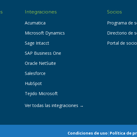
es
Integraciones
Socios
Acumatica
Programa de s
Microsoft Dynamics
Directorio de 
Sage Intacct
Portal de soci
SAP Business One
Oracle NetSuite
Salesforce
HubSpot
Tejido Microsoft
Ver todas las integraciones →
Condiciones de uso
|
Política de p