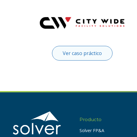
Ver caso práctico
Producto
Solver FP&A